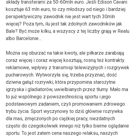
składy transferami za 50-60mln euro. Jeśli Edison Cavani
kosztuje 63 mln euro, to czy młodszy od niego i bardziej
perspektywiczny zawodnik nie jest wart tych 30mln
więcej? Poza tym, ilu jest tak zdolnych zawodników jak
Bale? Być może kilku, a wszyscy z tej liczby grają w Realu
albo Barcelonie…
Można się oburzać na takie kwoty, ale piłkarze zarabiają
coraz więcej i coraz więcej kosztują, rosną też kontrakty
reklamowe, wpływy z transmisji telewizyjnych i rozgrywek
pucharowych. Wytworzyła się, trzeba przyznać, dość
dziwna gałąź rozrywki, która przypomina starożytne
igrzyska i gladiatorów, uwielbianych przez tłumy. Mało ma
to już wspólnego z powszechnością sportu i jego
podstawowym zadaniem, czyli promowaniem zdrowego
trybu życia. Sport wyczynowy to dziś głównie rozrywka
dla mas, zmęczonych po ciężkiej pracy, niezdatnych
często do czegokolwiek innego niż tylko bierne oglądanie
sportu. To jest zatem cena naszego relaksu, naszych