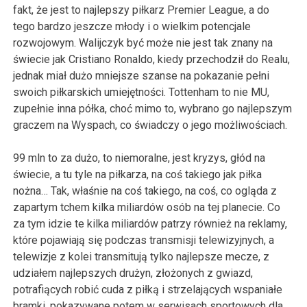
fakt, że jest to najlepszy piłkarz Premier League, a do
tego bardzo jeszcze młody i o wielkim potencjale
rozwojowym. Walijczyk być może nie jest tak znany na
świecie jak Cristiano Ronaldo, kiedy przechodził do Realu,
jednak miał dużo mniejsze szanse na pokazanie pełni
swoich piłkarskich umiejętności. Tottenham to nie MU,
zupełnie inna półka, choć mimo to, wybrano go najlepszym
graczem na Wyspach, co świadczy o jego możliwościach.
99 mln to za dużo, to niemoralne, jest kryzys, głód na
świecie, a tu tyle na piłkarza, na coś takiego jak piłka
nożna… Tak, właśnie na coś takiego, na coś, co ogląda z
zapartym tchem kilka miliardów osób na tej planecie. Co
za tym idzie te kilka miliardów patrzy również na reklamy,
które pojawiają się podczas transmisji telewizyjnych, a
telewizje z kolei transmitują tylko najlepsze mecze, z
udziałem najlepszych drużyn, złożonych z gwiazd,
potrafiących robić cuda z piłką i strzelających wspaniałe
bramki, pokazywane potem w serwisach sportowych dla