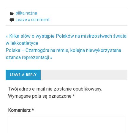
piłka nożna
Leave a comment
« Kilka słów o występie Polaków na mistrzostwach świata
Nawigacja
w lekkoatletyce
wpisu
Polska – Czarnogóra na remis, kolejna niewykorzystana
szansa reprezentacji »
LEAVE A REPLY
Twój adres e-mail nie zostanie opublikowany.
Wymagane pola są oznaczone
*
Komentarz
*