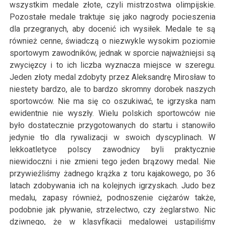
wszystkim medale złote, czyli mistrzostwa olimpijskie.
Pozostałe medale traktuje się jako nagrody pocieszenia
dla przegranych, aby docenić ich wysiłek. Medale te są
również cenne, świadczą o niezwykle wysokim poziomie
sportowym zawodników, jednak w sporcie najważniejsi są
zwycięzcy i to ich liczba wyznacza miejsce w szeregu.
Jeden złoty medal zdobyty przez Aleksandrę Mirosław to
niestety bardzo, ale to bardzo skromny dorobek naszych
sportowców. Nie ma się co oszukiwać, te igrzyska nam
ewidentnie nie wyszły. Wielu polskich sportowców nie
było dostatecznie przygotowanych do startu i stanowiło
jedynie tło dla rywalizacji w swoich dyscyplinach. W
lekkoatletyce polscy zawodnicy byli praktycznie
niewidoczni i nie zmieni tego jeden brązowy medal. Nie
przywieźliśmy żadnego krążka z toru kajakowego, po 36
latach zdobywania ich na kolejnych igrzyskach. Judo bez
medalu, zapasy również, podnoszenie ciężarów także,
podobnie jak pływanie, strzelectwo, czy żeglarstwo. Nic
dziwnego, że w klasyfikacji medalowej ustąpiliśmy