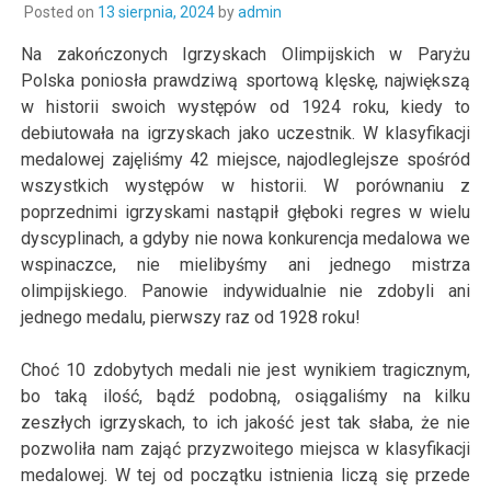
Posted on
13 sierpnia, 2024
by
admin
Na zakończonych Igrzyskach Olimpijskich w Paryżu
Polska poniosła prawdziwą sportową klęskę, największą
w historii swoich występów od 1924 roku, kiedy to
debiutowała na igrzyskach jako uczestnik. W klasyfikacji
medalowej zajęliśmy 42 miejsce, najodleglejsze spośród
wszystkich występów w historii. W porównaniu z
poprzednimi igrzyskami nastąpił głęboki regres w wielu
dyscyplinach, a gdyby nie nowa konkurencja medalowa we
wspinaczce, nie mielibyśmy ani jednego mistrza
olimpijskiego. Panowie indywidualnie nie zdobyli ani
jednego medalu, pierwszy raz od 1928 roku!
Choć 10 zdobytych medali nie jest wynikiem tragicznym,
bo taką ilość, bądź podobną, osiągaliśmy na kilku
zeszłych igrzyskach, to ich jakość jest tak słaba, że nie
pozwoliła nam zająć przyzwoitego miejsca w klasyfikacji
medalowej. W tej od początku istnienia liczą się przede