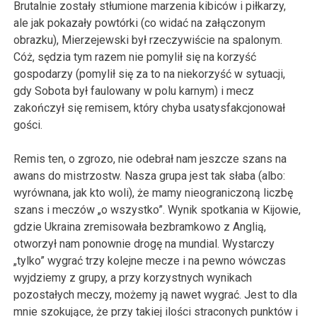
Brutalnie zostały stłumione marzenia kibiców i piłkarzy,
ale jak pokazały powtórki (co widać na załączonym
obrazku), Mierzejewski był rzeczywiście na spalonym.
Cóż, sędzia tym razem nie pomylił się na korzyść
gospodarzy (pomylił się za to na niekorzyść w sytuacji,
gdy Sobota był faulowany w polu karnym) i mecz
zakończył się remisem, który chyba usatysfakcjonował
gości.
Remis ten, o zgrozo, nie odebrał nam jeszcze szans na
awans do mistrzostw. Nasza grupa jest tak słaba (albo:
wyrównana, jak kto woli), że mamy nieograniczoną liczbę
szans i meczów „o wszystko”. Wynik spotkania w Kijowie,
gdzie Ukraina zremisowała bezbramkowo z Anglią,
otworzył nam ponownie drogę na mundial. Wystarczy
„tylko” wygrać trzy kolejne mecze i na pewno wówczas
wyjdziemy z grupy, a przy korzystnych wynikach
pozostałych meczy, możemy ją nawet wygrać. Jest to dla
mnie szokujące, że przy takiej ilości straconych punktów i