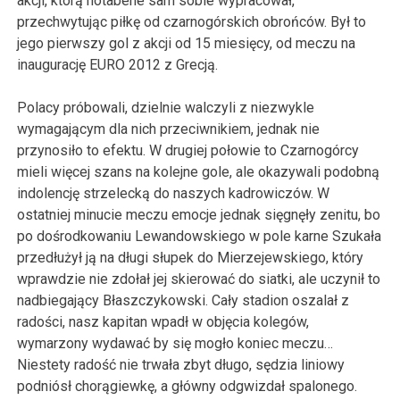
akcji, którą notabene sam sobie wypracował,
przechwytując piłkę od czarnogórskich obrońców. Był to
jego pierwszy gol z akcji od 15 miesięcy, od meczu na
inaugurację EURO 2012 z Grecją.
Polacy próbowali, dzielnie walczyli z niezwykle
wymagającym dla nich przeciwnikiem, jednak nie
przynosiło to efektu. W drugiej połowie to Czarnogórcy
mieli więcej szans na kolejne gole, ale okazywali podobną
indolencję strzelecką do naszych kadrowiczów. W
ostatniej minucie meczu emocje jednak sięgnęły zenitu, bo
po dośrodkowaniu Lewandowskiego w pole karne Szukała
przedłużył ją na długi słupek do Mierzejewskiego, który
wprawdzie nie zdołał jej skierować do siatki, ale uczynił to
nadbiegający Błaszczykowski. Cały stadion oszalał z
radości, nasz kapitan wpadł w objęcia kolegów,
wymarzony wydawać by się mogło koniec meczu…
Niestety radość nie trwała zbyt długo, sędzia liniowy
podniósł chorągiewkę, a główny odgwizdał spalonego.