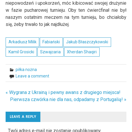
niepowodzeń i upokorzeń, móc kibicować swojej drużynie
w fazie pucharowej turnieju. Oby ten ćwierćfinał nie był
naszym ostatnim meczem na tym turnieju, bo chciałoby
się, żeby trwało to jak najdłużej.
Arkadiusz Milik
Fabiański
Jakub Błaszczykowski
Kamil Grosicki
Szwajcaria
Xherdan Shaqiri
piłka nożna
Leave a comment
« Wygrana z Ukrainą i pewny awans z drugiego miejsca!
Nawigacja
Pierwsza czwórka nie dla nas, odpadamy z Portugalią! »
wpisu
LEAVE A REPLY
Twój adres e-mail nie zostanie opublikowany.