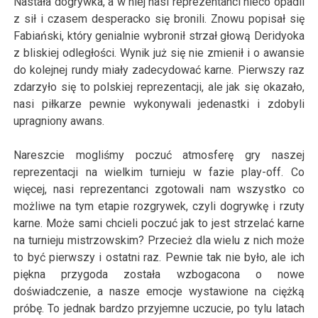
Nastała dogrywka, a w niej nasi reprezentanci nieco opadli
z sił i czasem desperacko się bronili. Znowu popisał się
Fabiański, który genialnie wybronił strzał głową
Deridyok
a
z bliskiej odległości. Wynik już się nie zmienił i o awansie
do kolejnej rundy miały zadecydować karne. Pierwszy raz
zdarzyło się to polskiej reprezentacji, ale jak się okazało,
nasi piłkarze pewnie wykonywali jedenastki i zdobyli
upragniony awans.
Nareszcie mogliśmy poczuć atmosferę gry naszej
reprezentacji na wielkim turnieju w fazie play-off. Co
więcej, nasi reprezentanci zgotowali nam wszystko co
możliwe na tym etapie rozgrywek, czyli dogrywkę i rzuty
karne. Może sami chcieli poczuć jak to jest strzelać karne
na turnieju mistrzowskim? Przecież dla wielu z nich może
to być pierwszy i ostatni raz. Pewnie tak nie było, ale ich
piękna przygoda została wzbogacona o nowe
doświadczenie, a nasze emocje wystawione na ciężką
próbę. To jednak bardzo przyjemne uczucie, po tylu latach