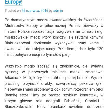
Europy!
Posted on
26 czerwca, 2016
by
admin
Po dramatycznym meczu awansowaliśmy do ćwierćfinału
Mistrzostw Europy w piłce nożnej. Po raz pierwszy w
historii Polska reprezentacja rozgrywała na turnieju rangi
mistrzowskiej mecz, który kończył się rzutami karnymi.
Biało-czerwoni doskonale wykonywali rzuty karne i
awansowali do kolejnej rundy. Przedtem jednak było 120
minut pełnych emocji i o tym słów parę.
Wszystko mogło zacząć się znakomicie, ale świetną
sytuację w pierwszych minutach meczu zmarnował
Arkadiusz Milik, który nie trafił do pustej bramki. Wysoki
pressing przynosił efekty, szwajcarscy piłkarze grali
niepewnie i mieli problemy z dokładnym rozegraniem piłki.
Bramkę strzeliliśmy po bardzo szybkim kontrataku, w
którym główne role odegrali: Fabiański, Grosicki i
Błaszczykowski. Nasz bramkarz świetnie dostrzegł