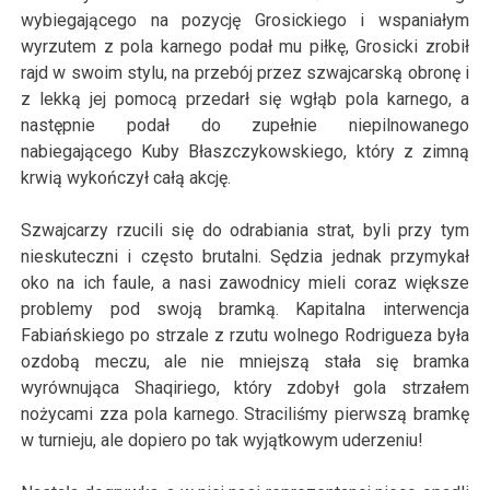
wybiegającego na pozycję Grosickiego i wspaniałym
wyrzutem z pola karnego podał mu piłkę, Grosicki zrobił
rajd w swoim stylu, na przebój przez szwajcarską obronę i
z lekką jej pomocą przedarł się wgłąb pola karnego, a
następnie podał do zupełnie niepilnowanego
nabiegającego Kuby Błaszczykowskiego, który z zimną
krwią wykończył całą akcję.
Szwajcarzy rzucili się do odrabiania strat, byli przy tym
nieskuteczni i często brutalni. Sędzia jednak przymykał
oko na ich faule, a nasi zawodnicy mieli coraz większe
problemy pod swoją bramką. Kapitalna interwencja
Fabiańskiego po strzale z rzutu wolnego
Rodriguez
a była
ozdobą meczu, ale nie mniejszą stała się bramka
wyrównująca
Shaqirie
go, który zdobył gola strzałem
nożycami zza pola karnego. Straciliśmy pierwszą bramkę
w turnieju, ale dopiero po tak wyjątkowym uderzeniu!