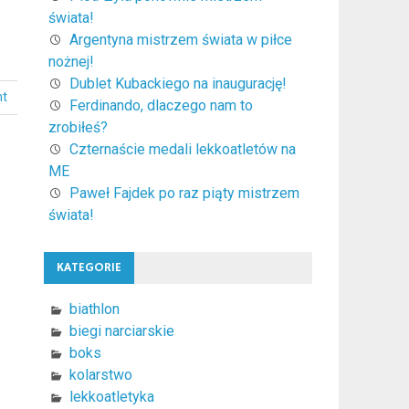
świata!
Argentyna mistrzem świata w piłce
nożnej!
Dublet Kubackiego na inaugurację!
nt
Ferdinando, dlaczego nam to
zrobiłeś?
Czternaście medali lekkoatletów na
ME
Paweł Fajdek po raz piąty mistrzem
świata!
KATEGORIE
biathlon
biegi narciarskie
boks
kolarstwo
lekkoatletyka