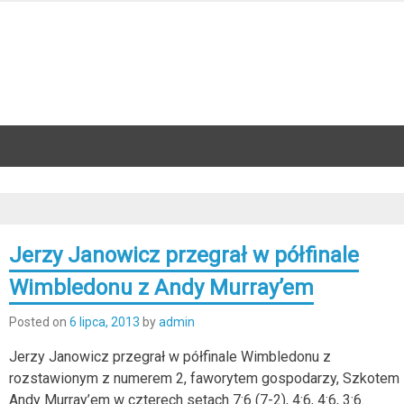
Jerzy Janowicz przegrał w półfinale
Wimbledonu z Andy Murray’em
Posted on
6 lipca, 2013
by
admin
Jerzy Janowicz przegrał w półfinale Wimbledonu z
rozstawionym z numerem 2, faworytem gospodarzy, Szkotem
Andy Murray’em w czterech setach 7:6 (7-2), 4:6, 4:6, 3:6.