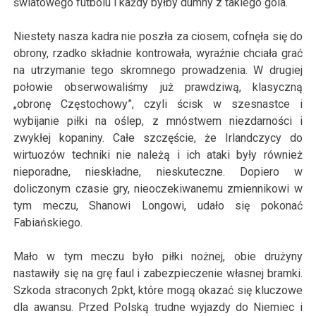
światowego futbolu i każdy byłby dumny z takiego gola.
Niestety nasza kadra nie poszła za ciosem, cofnęła się do
obrony, rzadko składnie kontrowała, wyraźnie chciała grać
na utrzymanie tego skromnego prowadzenia. W drugiej
połowie obserwowaliśmy już prawdziwą, klasyczną
„obronę Częstochowy”, czyli ścisk w szesnastce i
wybijanie piłki na oślep, z mnóstwem niezdarności i
zwykłej kopaniny. Całe szczęście, że Irlandczycy do
wirtuozów techniki nie należą i ich ataki były również
nieporadne, nieskładne, nieskuteczne. Dopiero w
doliczonym czasie gry, nieoczekiwanemu zmiennikowi w
tym meczu, Shanowi Longowi, udało się pokonać
Fabiańskiego.
Mało w tym meczu było piłki nożnej, obie drużyny
nastawiły się na grę faul i zabezpieczenie własnej bramki.
Szkoda straconych 2pkt, które mogą okazać się kluczowe
dla awansu. Przed Polską trudne wyjazdy do Niemiec i