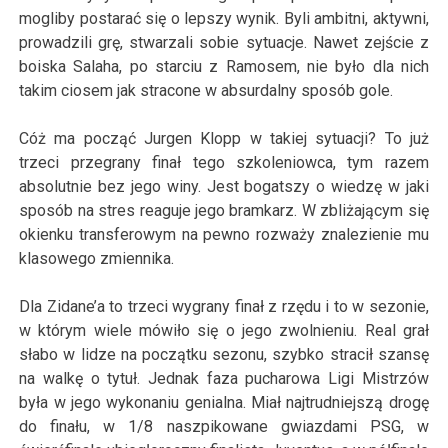
mogliby postarać się o lepszy wynik. Byli ambitni, aktywni,
prowadzili grę, stwarzali sobie sytuacje. Nawet zejście z
boiska Salaha, po starciu z Ramosem, nie było dla nich
takim ciosem jak stracone w absurdalny sposób gole.
Cóż ma począć Jurgen Klopp w takiej sytuacji? To już
trzeci przegrany finał tego szkoleniowca, tym razem
absolutnie bez jego winy. Jest bogatszy o wiedzę w jaki
sposób na stres reaguje jego bramkarz. W zbliżającym się
okienku transferowym na pewno rozważy znalezienie mu
klasowego zmiennika.
Dla Zidane’a to trzeci wygrany finał z rzędu i to w sezonie,
w którym wiele mówiło się o jego zwolnieniu. Real grał
słabo w lidze na początku sezonu, szybko stracił szansę
na walkę o tytuł. Jednak faza pucharowa Ligi Mistrzów
była w jego wykonaniu genialna. Miał najtrudniejszą drogę
do finału, w 1/8 naszpikowane gwiazdami PSG, w