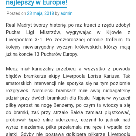
najlepszy w Europie!
Posted on
28 maja, 2018
by
admin
Real Madryt tworzy historię, po raz trzeci z rzędu zdobył
Puchar Ligi Mistrzów, wygrywając w Kijowie z
Liverpoolem 3-1. Po zeszłorocznej obronie trofeum, to
kolejny niewiarygodny wyczyn królewskich, którzy mają
już na koncie 13 Pucharów Europy.
Mecz miał kuriozalny przebieg, a wszystko z powodu
błędów bramkarza ekipy Liverpoolu Lorisa Kariusa. Tak
amatorskich interwencji nie spotyka się na tym poziomie
rozgrywek. Niemiecki bramkarz miał swój niebagatelny
udział przy dwóch bramkach dla Realu. Najpierw wyrzucił
piłkę wprost na nogę Benzemy, po czym ta wtoczyła się
do bramki, zaś przy strzale Bale’a zamiast piąstkować,
próbował łapać silne uderzenie, uczynił to jednak nad
wyraz niezdarnie, piłka przełamała mu ręce i wpadła do
siatki. Gdyby nie postawa golkipera piłkarze Liverpoolu