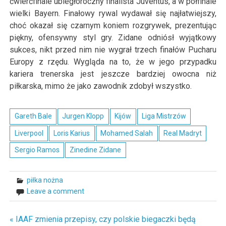
ćwierćfinale ubiegłoroczny finalista Juventus, a w półfinale
wielki Bayern. Finałowy rywal wydawał się najłatwiejszy,
choć okazał się czarnym koniem rozgrywek, prezentując
piękny, ofensywny styl gry. Zidane odniósł wyjątkowy
sukces, nikt przed nim nie wygrał trzech finałów Pucharu
Europy z rzędu. Wygląda na to, że w jego przypadku
kariera trenerska jest jeszcze bardziej owocna niż
piłkarska, mimo że jako zawodnik zdobył wszystko.
Gareth Bale
Jurgen Klopp
Kijów
Liga Mistrzów
Liverpool
Loris Karius
Mohamed Salah
Real Madryt
Sergio Ramos
Zinedine Zidane
piłka nożna
Leave a comment
« IAAF zmienia przepisy, czy polskie biegaczki będą
Nawigacja