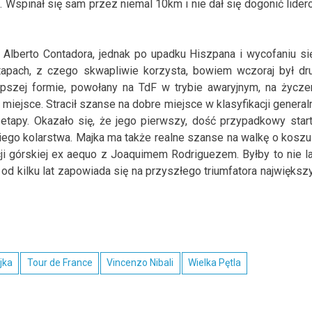
Wspinał się sam przez niemal 10km i nie dał się dogonić lider
Alberto Contadora, jednak po upadku Hiszpana i wycofaniu si
tapach, z czego skwapliwie korzysta, bowiem wczoraj był dru
pszej formie, powołany na TdF w trybie awaryjnym, na życze
 miejsce. Stracił szanse na dobre miejsce w klasyfikacji generaln
 etapy. Okazało się, że jego pierwszy, dość przypadkowy star
lskiego kolarstwa. Majka ma także realne szanse na walkę o koszu
cji górskiej ex aequo z Joaquimem Rodriguezem. Byłby to nie l
od kilku lat zapowiada się na przyszłego triumfatora największ
jka
Tour de France
Vincenzo Nibali
Wielka Pętla