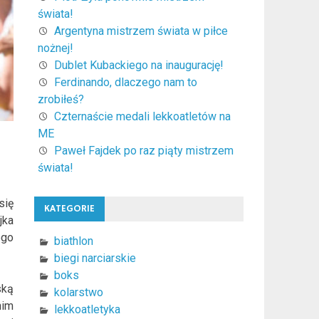
świata!
Argentyna mistrzem świata w piłce
nożnej!
Dublet Kubackiego na inaugurację!
Ferdinando, dlaczego nam to
zrobiłeś?
Czternaście medali lekkoatletów na
ME
Paweł Fajdek po raz piąty mistrzem
świata!
się
KATEGORIE
jka
ego
biathlon
biegi narciarskie
boks
ską
kolarstwo
nim
lekkoatletyka