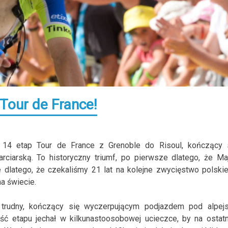
 Tour de France!
ał 14 etap Tour de France z Grenoble do Risoul, kończący 
ciarską. To historyczny triumf, po pierwsze dlatego, że Ma
e dlatego, że czekaliśmy 21 lat na kolejne zwycięstwo polski
a świecie.
 trudny, kończący się wyczerpującym podjazdem pod alpej
ść etapu jechał w kilkunastoosobowej ucieczce, by na ostat