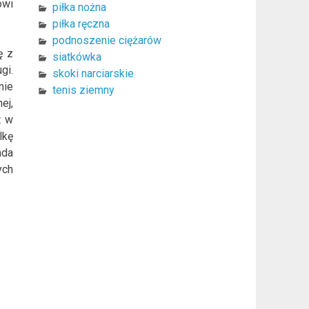
owi
piłka nożna
piłka ręczna
podnoszenie ciężarów
ę z
siatkówka
gi.
skoki narciarskie
nie
tenis ziemny
ej,
t w
lkę
ada
ych