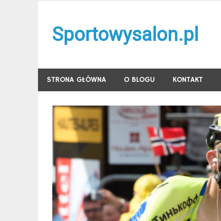
Skip
to
Sportowysalon.pl
content
STRONA GŁÓWNA
O BLOGU
KONTAKT