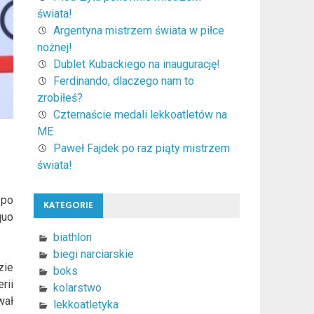
świata!
Argentyna mistrzem świata w piłce
nożnej!
Dublet Kubackiego na inaugurację!
Ferdinando, dlaczego nam to
zrobiłeś?
Czternaście medali lekkoatletów na
ME
Paweł Fajdek po raz piąty mistrzem
świata!
 po
KATEGORIE
quo
biathlon
biegi narciarskie
zie
boks
rii
kolarstwo
wał
lekkoatletyka