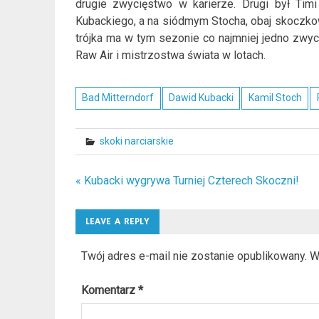
drugie zwycięstwo w karierze. Drugi był Timi
Kubackiego, a na siódmym Stocha, obaj skoczkow
trójka ma w tym sezonie co najmniej jedno zwyc
Raw Air i mistrzostwa świata w lotach.
Bad Mitterndorf
Dawid Kubacki
Kamil Stoch
skoki narciarskie
« Kubacki wygrywa Turniej Czterech Skoczni!
Nawigacja
wpisu
LEAVE A REPLY
Twój adres e-mail nie zostanie opublikowany.
W
Komentarz
*