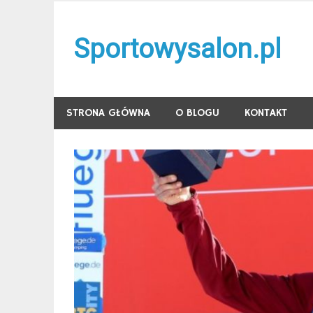
Skip
to
Sportowysalon.pl
content
STRONA GŁÓWNA
O BLOGU
KONTAKT