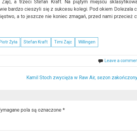
 Zajc, a trzeci Stefan Kraft. Na piątym miejscu sklasyfikow
ie bardzo cieszyli się z sukcesu kolegi. Pod okiem Dolezala c
ięstwo, a to jeszcze nie koniec zmagań, przed nami przecież c
Piotr Żyła
Stefan Kraft
Timi Zajc
Willingen
Leave a comme
Kamil Stoch zwycięża w Raw Air, sezon zakończony
ymagane pola są oznaczone
*