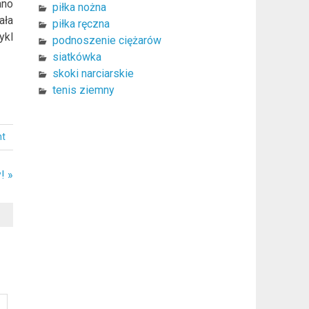
ano
piłka nożna
ała
piłka ręczna
ykl
podnoszenie ciężarów
siatkówka
skoki narciarskie
tenis ziemny
nt
! »