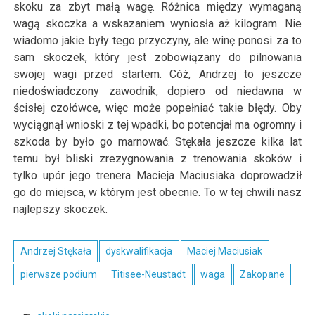
skoku za zbyt małą wagę. Różnica między wymaganą
wagą skoczka a wskazaniem wyniosła aż kilogram. Nie
wiadomo jakie były tego przyczyny, ale winę ponosi za to
sam skoczek, który jest zobowiązany do pilnowania
swojej wagi przed startem. Cóż, Andrzej to jeszcze
niedoświadczony zawodnik, dopiero od niedawna w
ścisłej czołówce, więc może popełniać takie błędy. Oby
wyciągnął wnioski z tej wpadki, bo potencjał ma ogromny i
szkoda by było go marnować. Stękała jeszcze kilka lat
temu był bliski zrezygnowania z trenowania skoków i
tylko upór jego trenera Macieja Maciusiaka doprowadził
go do miejsca, w którym jest obecnie. To w tej chwili nasz
najlepszy skoczek.
Andrzej Stękała
dyskwalifikacja
Maciej Maciusiak
pierwsze podium
Titisee-Neustadt
waga
Zakopane