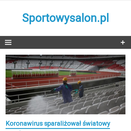
Skip
to
Sportowysalon.pl
content
Koronawirus sparaliżował światowy