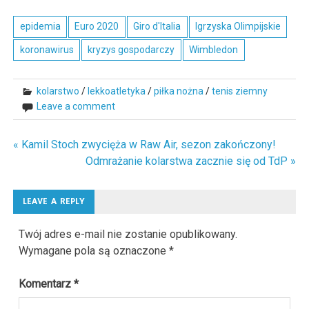
epidemia
Euro 2020
Giro d'Italia
Igrzyska Olimpijskie
koronawirus
kryzys gospodarczy
Wimbledon
kolarstwo
/
lekkoatletyka
/
piłka nożna
/
tenis ziemny
Leave a comment
« Kamil Stoch zwycięża w Raw Air, sezon zakończony!
Nawigacja
Odmrażanie kolarstwa zacznie się od TdP »
wpisu
LEAVE A REPLY
Twój adres e-mail nie zostanie opublikowany.
Wymagane pola są oznaczone
*
Komentarz
*