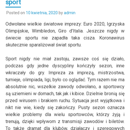
sport
Posted on
10 kwietnia, 2020
by
admin
Odwołane wielkie światowe imprezy: Euro 2020, Igrzyska
Olimpijskie, Wimbledon, Giro d’Italia. Jeszcze nigdy w
świecie sportu nie zapadła taka cisza. Koronawirus
skutecznie sparaliżował świat sportu.
Sport nigdy nie miał zastoju, zawsze coś się działo,
podczas gdy jedne dyscypliny kończyły sezon, inne
wkraczały do gry. Impreza za imprezą, mistrzostwa,
turnieje, olimpiada, ligi, było co oglądać. Tym razem nie ma
absolutnie nic, wszelkie zawody odwołano, a sportowcy
są uziemieni w domach, tak jak i kibice. Dzielnie bronią się
przed wirusem i brakiem ruchu. Sytuacja jest wyjątkowa i
nikt nie wie, kiedy się zakończy. Pusty sezon oznacza
wielkie problemy dla wielu sportowców, którzy żyją i
trenują, dzięki wpływom z transmisji zawodów i biletów.
To także dramat dla klubów, działaczy i szeregowych