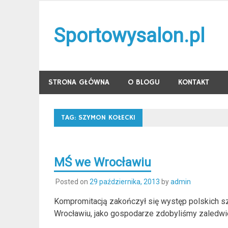
Skip
to
Sportowysalon.pl
content
STRONA GŁÓWNA
O BLOGU
KONTAKT
TAG:
SZYMON KOŁECKI
MŚ we Wrocławiu
Posted on
29 października, 2013
by
admin
Kompromitacją zakończył się występ polskich s
Wrocławiu, jako gospodarze zdobyliśmy zaledwi