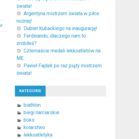
świata!
Argentyna mistrzem świata w piłce
nożnej!
nt
Dublet Kubackiego na inaugurację!
Ferdinando, dlaczego nam to
zrobiłeś?
Czternaście medali lekkoatletów na
ME
Paweł Fajdek po raz piąty mistrzem
świata!
KATEGORIE
biathlon
biegi narciarskie
boks
kolarstwo
lekkoatletyka