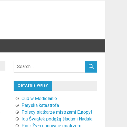
OSTATNIE WPISY
Cud w Mediolanie
Paryska katastrofa
o
Polscy siatkarze mistrzami Europy!
Iga Świątek podążą śladami Nadala
Piotr Żyła ponownie mistrzem