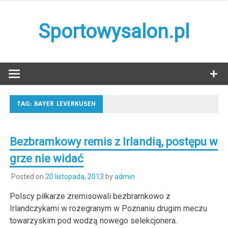
Skip
to
Sportowysalon.pl
content
TAG:
BAYER LEVERKUSEN
Bezbramkowy remis z Irlandią, postępu w
grze nie widać
Posted on
20 listopada, 2013
by
admin
Polscy piłkarze zremisowali bezbramkowo z
Irlandczykami w rozegranym w Poznaniu drugim meczu
towarzyskim pod wodzą nowego selekcjonera.