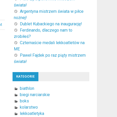
świata!
Argentyna mistrzem świata w piłce
nożnej!
Dublet Kubackiego na inaugurację!
nt
Ferdinando, dlaczego nam to
zrobiłeś?
Czternaście medali lekkoatletów na
ME
Paweł Fajdek po raz piąty mistrzem
świata!
KATEGORIE
biathlon
biegi narciarskie
boks
kolarstwo
lekkoatletyka