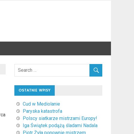
OSTATNIE WPISY
Cud w Mediolanie
Paryska katastrofa
rca
Polscy siatkarze mistrzami Europy!
Iga Świątek podążą śladami Nadala
Piotr Żyła ponownie mistrzem