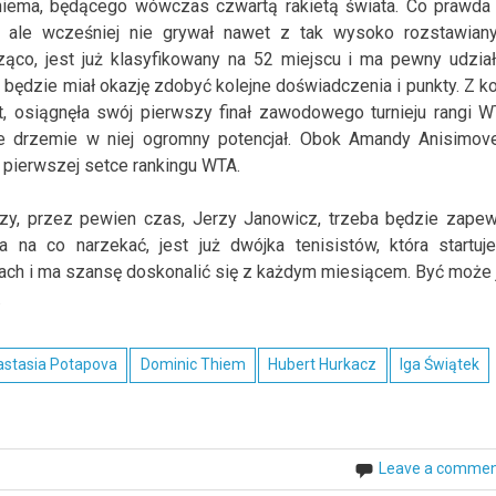
Thiema, będącego wówczas czwartą rakietą świata. Co prawda
, ale wcześniej nie grywał nawet z tak wysoko rozstawian
ząco, jest już klasyfikowany na 52 miejscu i ma pewny udzia
 będzie miał okazję zdobyć kolejne doświadczenia i punkty. Z ko
, osiągnęła swój pierwszy finał zawodowego turnieju rangi W
że drzemie w niej ogromny potencjał. Obok Amandy Anisimove
 pierwszej setce rankingu WTA.
zy, przez pewien czas, Jerzy Janowicz, trzeba będzie zape
 na co narzekać, jest już dwójka tenisistów, która startuj
h i ma szansę doskonalić się z każdym miesiącem. Być może 
.
stasia Potapova
Dominic Thiem
Hubert Hurkacz
Iga Świątek
Leave a comme