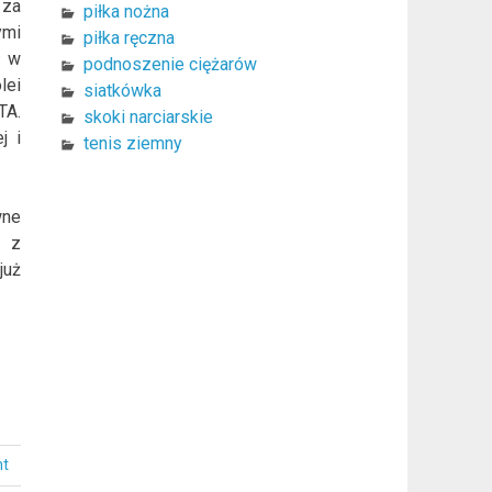
 za
piłka nożna
ymi
piłka ręczna
ł w
podnoszenie ciężarów
lei
siatkówka
TA.
skoki narciarskie
j i
tenis ziemny
wne
e z
już
nt