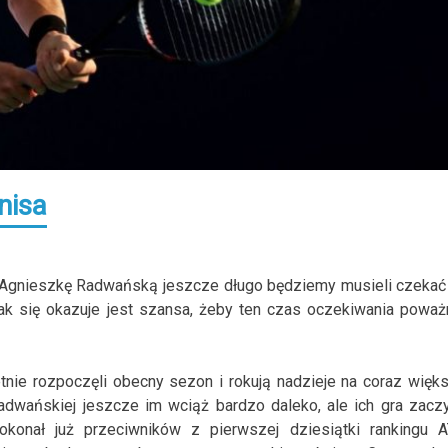
nisa
z Agnieszkę Radwańską jeszcze długo będziemy musieli czekać
ak się okazuje jest szansa, żeby ten czas oczekiwania poważ
tnie rozpoczęli obecny sezon i rokują nadzieje na coraz więk
dwańskiej jeszcze im wciąż bardzo daleko, ale ich gra zacz
konał już przeciwników z pierwszej dziesiątki rankingu A