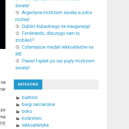
świata!
Argentyna mistrzem świata w piłce
nożnej!
Dublet Kubackiego na inaugurację!
Ferdinando, dlaczego nam to
zrobiłeś?
Czternaście medali lekkoatletów na
ME
Paweł Fajdek po raz piąty mistrzem
świata!
 na
KATEGORIE
nie
biathlon
biegi narciarskie
sze
boks
yna
kolarstwo
TP,
lekkoatletyka