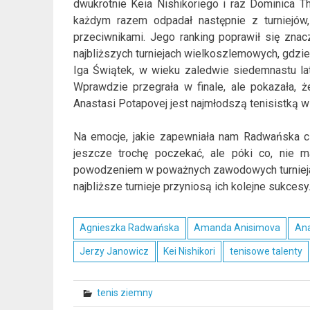
dwukrotnie Keia Nishikoriego i raz Dominica 
każdym razem odpadał następnie z turniejów
przeciwnikami. Jego ranking poprawił się znac
najbliższych turniejach wielkoszlemowych, gdzie
Iga Świątek, w wieku zaledwie siedemnastu lat
Wprawdzie przegrała w finale, ale pokazała, 
Anastasi Potapovej jest najmłodszą tenisistką w
Na emocje, jakie zapewniała nam Radwańska c
jeszcze trochę poczekać, ale póki co, nie ma
powodzeniem w poważnych zawodowych turniejac
najbliższe turnieje przyniosą ich kolejne sukcesy
Agnieszka Radwańska
Amanda Anisimova
Ana
Jerzy Janowicz
Kei Nishikori
tenisowe talenty
tenis ziemny