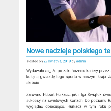
Nowe nadzieje polskiego te
Posted on
29 kwietnia, 2019
by
admin
Wydawało się, że po zakończeniu kariery prze
kolejną gwiazdę tego sportu w naszym kraju. J
skrócić.
Zarówno Hubert Hurkacz, jak i Iga Świątek świe
sukcesy na światowych kortach. Do poziomu Ra
wyglądać obiecująco. Hurkacz w tym roku po