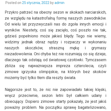
Posted on
25 stycznia, 2022
by
admin
Przykro patrzeć na obecny sezon w skokach narciarskich,
ze względu na katastrofalną formę naszych zawodników.
Od wielu lat przyzwyczaili nas do zgoła innych emocji i
wyników. Niestety, coś się zacięło, coś poszło nie tak,
gdzieś popełniono może jakieś błędy. Tego nie wiemy,
widzimy jednak obraz nędzy i rozpaczy w wykonaniu
naszych skoczków, straszną mękę i grymasy
niezadowolenia. Oni chyba też nie rozumieją co się dzieje,
dlaczego tak odstają od światowej czołówki. Tymczasem
zbliża się najważniejsza impreza czterolecia, czyli
zimowe igrzyska olimpijskie, na których bez skoków
możemy być tylko tłem dla reszty świata.
Najgorsze jest to, że nic nie zapowiadało takiej klęski,
wręcz przeciwnie, sezon letni był całkiem udany i
obiecujący. Dopiero zimowe starty pokazały, że jest jakiś
poważny problem. Na początku sprawę bagatelizowano,