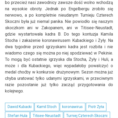
bo przecież nasi zawodnicy zawsze dość wolno wchodzą
na wysokie obroty. Jednak po Engelbergu zrobiło się
nerwowo, a po kompletnie nieudanym Turnieju Czterech
Skoczni była już niemal panika. Nie powiodło się naszym
skoczkom ani w Zakopanem, ani w Titisee-Neustadt,
gdzie wystartowała kadra B. Do tego kontuzja Kamila
Stocha i zakażenie koronawirusem Kubackiego i Żyły. Na
dwa tygodnie przed igrzyskami kadra jest rozbita i nie
wiadomo czego się można po niej spodziewać w Pekinie.
To mogą być ostatnie igrzyska dla Stocha, Żyły i Huli, a
może i dla Kubackiego, więc wypadałoby powalczyć o
medal choćby w konkursie drużynowym. Sezon można już
chyba uratować tylko udanymi igrzyskami, w przeciwnym
razie pozostanie już tylko zacząć przygotowania do
kolejnego.
Dawid Kubacki
Kamil Stoch
koronawirus
Piotr Żyła
Stefan Hula
Titisee-Neustadt
Turniej Czterech Skoczni