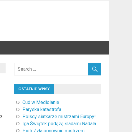
OSTATNIE WPISY
Cud w Mediolanie
Paryska katastrofa
cz
Polscy siatkarze mistrzami Europy!
Iga Świątek podążą śladami Nadala
Piotr Żyła ponownie mistrzem