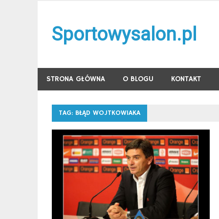
Skip
to
Sportowysalon.pl
content
STRONA GŁÓWNA
O BLOGU
KONTAKT
TAG:
BŁĄD WOJTKOWIAKA