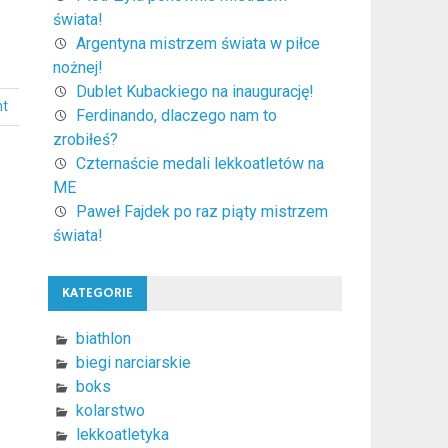
świata!
Argentyna mistrzem świata w piłce
nożnej!
Dublet Kubackiego na inaugurację!
nt
Ferdinando, dlaczego nam to
zrobiłeś?
Czternaście medali lekkoatletów na
ME
Paweł Fajdek po raz piąty mistrzem
świata!
KATEGORIE
biathlon
biegi narciarskie
boks
kolarstwo
lekkoatletyka